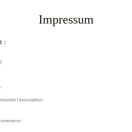
Impressum
t :
2
h
ésenter l'association :
u commerce :