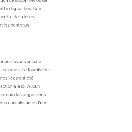
gation de supprimer ou de
ette disposition. Une
crète de la loi est
nt les contenus
s nous n'avons aucune
 externes. Le fournisseur
ges liées ont été
ction à la loi. Aucun
 contenu des pages liées
urons connaissance d'une