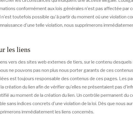
hercher les circonstances qui indiquent une activité illégale. L'obli
formations conformément aux lois générales n'est pas affectée par c
 n'est toutefois possible qu'à partir du moment où une violation con
onnaissance d'une telle violation, nous supprimerons immédiateme
r les liens
liens vers des sites web externes de tiers, sur le contenu desquel
 nous ne pouvons pas non plus nous porter garants de ces contenus
 liées est toujours responsable des contenus de ces pages. Les pa
création du lien afin de vérifier qu'elles ne présentaient pas d'infra
entifié au moment de la création du lien. Un contrôle permanent du
le sans indices concrets d'une violation de la loi. Dès que nous a
supprimerons immédiatement les liens concernés.