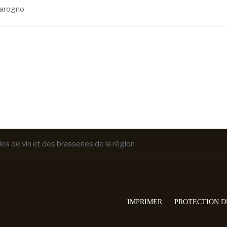
arogno
les de vin et des brasseries de la région
IMPRIMER
PROTECTION D