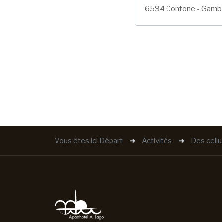
6594 Contone - Gamb
Vous êtes ici
Départ
Activités
Des cellu