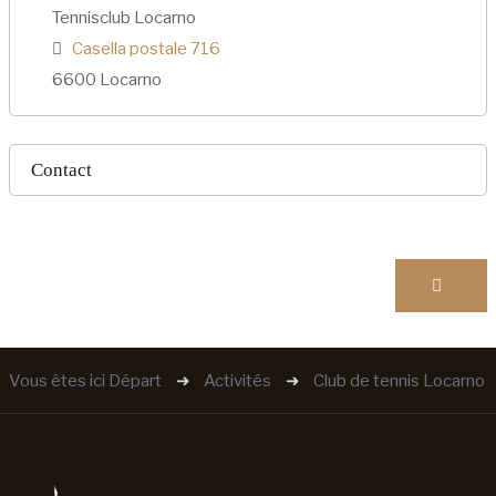
Tennisclub Locarno
Casella postale 716
6600 Locarno
Contact
Vous êtes ici
Départ
Activités
Club de tennis Locarno